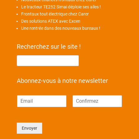
Le tracteur TE252 Simai déploie ses ailes !
Frontaux tout électrique chez Carer
Des solutions ATEX avec Excen
Une rentrée dans des nouveaux bureaux !
Recherchez sur le site !
Abonnez-vous à notre newsletter
E
-
E
C
m
-
o
a
m
n
i
a
f
Envoyer
l
i
i
l
r
*
m