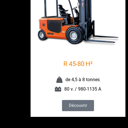
R 45-80 H²
de 4,5 à 8 tonnes
80 v. / 980-1135 A
Découvrir