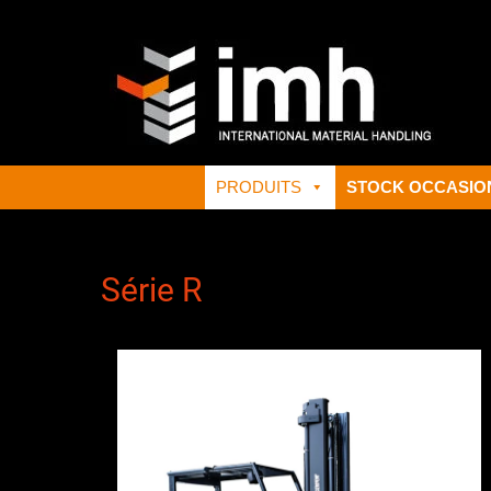
Header Top Menu
Primary Menu
PRODUITS
STOCK OCCASIO
Série R