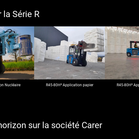
 la Série R
on Nucléaire
R45-80H² Application papier
R45-80H² App
'horizon sur la société Carer