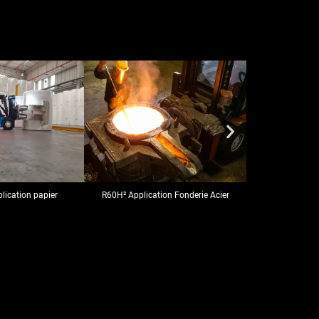
lication papier
R60H² Application Fonderie Acier
R60H² Applica