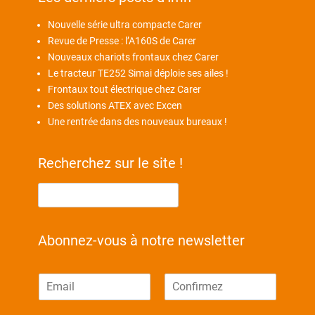
Nouvelle série ultra compacte Carer
Revue de Presse : l’A160S de Carer
Nouveaux chariots frontaux chez Carer
Le tracteur TE252 Simai déploie ses ailes !
Frontaux tout électrique chez Carer
Des solutions ATEX avec Excen
Une rentrée dans des nouveaux bureaux !
Recherchez sur le site !
Abonnez-vous à notre newsletter
E
-
E
C
m