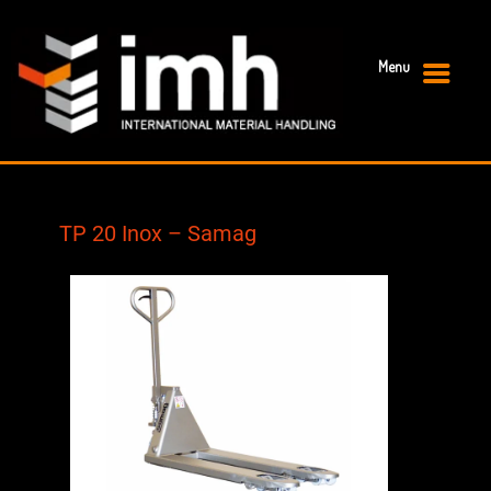
Menu
Primary Menu
TP 20 Inox – Samag