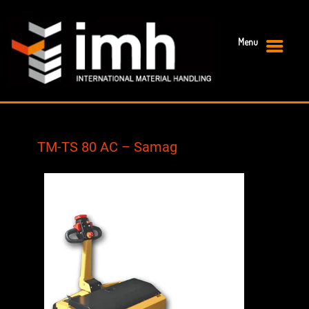
Menu
Primary Menu
TM-TS 80 AC – Samag