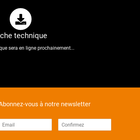
iche technique
que sera en ligne prochainement...
Abonnez-vous à notre newsletter
E
-
E
C
m
o