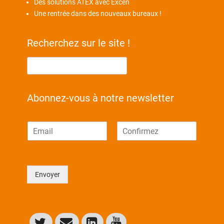
Des solutions ATEX avec Excen
Une rentrée dans des nouveaux bureaux !
Recherchez sur le site !
Abonnez-vous à notre newsletter
E
-
E
C
m
-
o
a
m
n
i
a
f
Envoyer
l
i
i
l
r
*
m
e
z
l
’